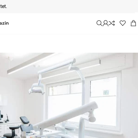
tet.
azin