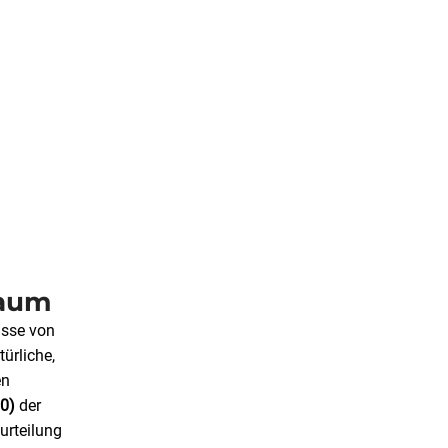
raum
isse von
türliche,
en
90)
der
urteilung