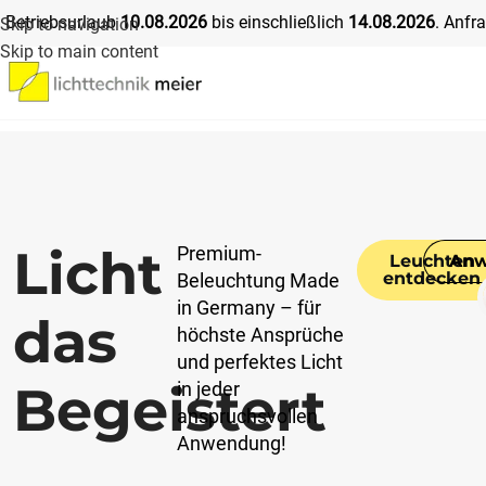
Betriebsurlaub
10
.08.2026
bis einschließlich
14
.08.2026
. Anfr
Skip to navigation
Skip to main content
Licht
Premium-
Leuchten
Anw
entdecken
Beleuchtung Made
in Germany – für
das
höchste Ansprüche
und perfektes Licht
Begeistert​
in jeder
anspruchsvollen
Anwendung!