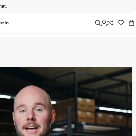
tet.
azin