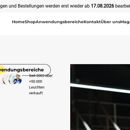
agen und Bestellungen werden erst wieder ab
17
.08.2026
bearbei
Home
Shop
Anwendungsbereiche
Kontakt
Über uns
Mag
endungsbereiche
Seit 2003 über
+50.000
Leuchten
verkauft