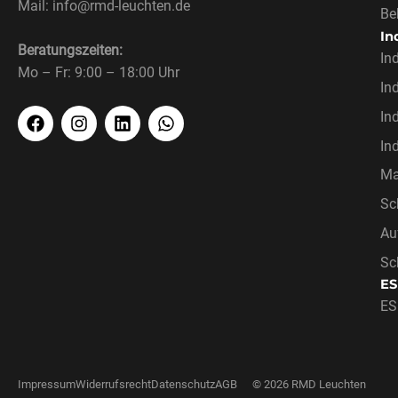
Mail: info@rmd-leuchten.de
Be
In
Beratungszeiten:
In
Mo – Fr: 9:00 – 18:00 Uhr
In
In
In
Ma
Sc
Au
Sc
ES
ES
Impressum
Widerrufsrecht
Datenschutz
AGB
© 2026 RMD Leuchten