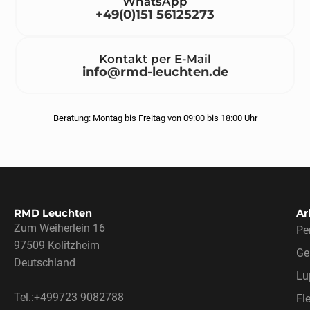
WhatsApp
+49(0)151 56125273
Kontakt per E-Mail
info@rmd-leuchten.de
Beratung: Montag bis Freitag von 09:00 bis 18:00 Uhr
RMD Leuchten
Ar
Zum Weiherlein 16
Pe
97509 Kolitzheim
Ge
Deutschland
Lu
Tel.:+499723 9082788
Fl