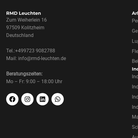
RMD Leuchten
Ar
Zum Weiherlein 16
Pe
97509 Kolitzheim
Ge
Deutschland
Lu
Tel.:+499723 9082788
Fl
Mail: info@rmd-leuchten.de
Be
In
Beratungszeiten:
In
Mo – Fr: 9:00 – 18:00 Uhr
In
In
In
Ma
Sc
Au