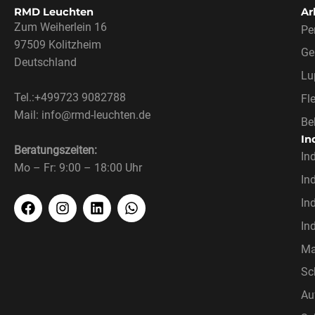
RMD Leuchten
Ar
Zum Weiherlein 16
Pe
97509 Kolitzheim
Ge
Deutschland
Lu
Tel.:+499723 9082788
Fl
Mail: info@rmd-leuchten.de
Be
In
Beratungszeiten:
In
Mo – Fr: 9:00 – 18:00 Uhr
In
In
In
Ma
Sc
Au