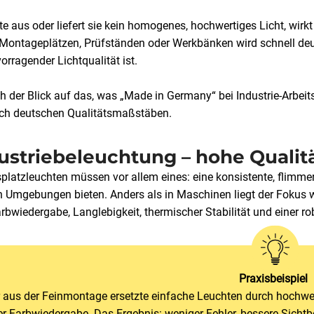
te aus oder liefert sie kein homogenes, hochwertiges Licht, wirk
Montageplätzen, Prüfständen oder Werkbänken wird schnell deutl
rragender Lichtqualität ist.
h der Blick auf das, was „Made in Germany“ bei Industrie-Arbeit
ch deutschen Qualitätsmaßstäben.
ustriebeleuchtung – hohe Qualitä
tsplatzleuchten müssen vor allem eines: eine konsistente, flim
 Umgebungen bieten. Anders als in Maschinen liegt der Fokus w
arbwiedergabe, Langlebigkeit, thermischer Stabilität und einer r
Praxisbeispiel
er aus der Feinmontage ersetzte einfache Leuchten durch hochwer
r Farbwiedergabe. Das Ergebnis: weniger Fehler, bessere Sicht