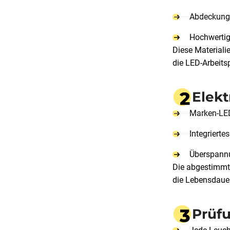
Abdeckunge
Hochwertig
Diese Materiali
die LED-Arbeits
Elek
Marken-LED
Integrier
Überspann
Die abgestimmte 
die Lebensdauer
Prüfu