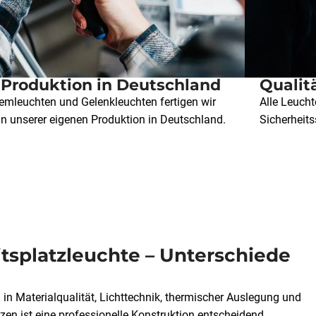
 Produktion in Deutschland
Qualit
emleuchten und Gelenkleuchten fertigen wir
Alle Leuch
in unserer eigenen Produktion in Deutschland.
Sicherheits
eitsplatzleuchte – Unterschiede
 in Materialqualität, Lichttechnik, thermischer Auslegung und
n ist eine professionelle Konstruktion entscheidend.