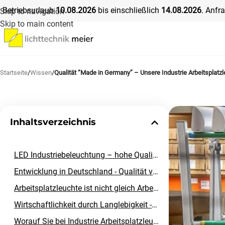
Betriebsurlaub
10
.08.2026
bis einschließlich
14
.08.2026
. Anfr
Skip to navigation
Skip to main content
Startseite
/
Wissen
/
Qualität “Made in Germany” – Unsere Industrie Arbeitsplatz
Inhaltsverzeichnis
LED Industriebeleuchtung – hohe Qualität für präzises Arbeiten
Entwicklung in Deutschland - Qualität von Anfang an
Arbeitsplatzleuchte ist nicht gleich Arbeitsplatzleuchte – Unterschiede der LED Industrieleuchten
Wirtschaftlichkeit durch Langlebigkeit - langlebige LED Leuchten im Industrieeinsatz
Worauf Sie bei Industrie Arbeitsplatzleuchten achten sollten