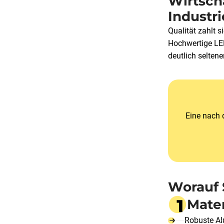
Wirtsch
Industri
Qualität zahlt 
Hochwertige LED
deutlich selten
Eine nach 
Worauf S
Mater
Robuste Al