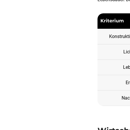
Kriterium
Konstrukti
Lic
Le
Er
Nach