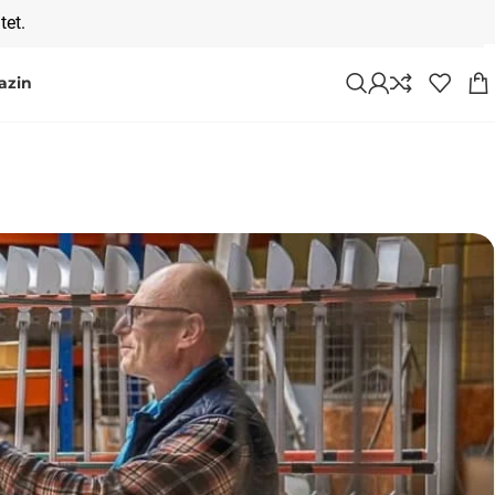
tet.
azin