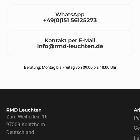
WhatsApp
+49(0)151 56125273
Kontakt per E-Mail
info@rmd-leuchten.de
Beratung: Montag bis Freitag von 09:00 bis 18:00 Uhr
RMD Leuchten
Ar
Zum Weiherlein 16
Pe
97509 Kolitzheim
Ge
Deutschland
Lu