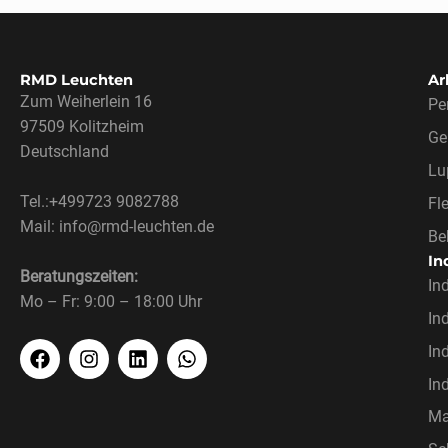
RMD Leuchten
Ar
Zum Weiherlein 16
Pe
97509 Kolitzheim
Ge
Deutschland
Lu
Tel.:+499723 9082788
Fl
Mail: info@rmd-leuchten.de
Be
In
Beratungszeiten:
In
Mo – Fr: 9:00 – 18:00 Uhr
In
In
In
Ma